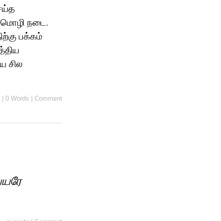
ெய்த
 மொழி நடை.
்கு பக்கம்
த்திய
ிய சில
|
0 Words
|
Comment
ெயரே