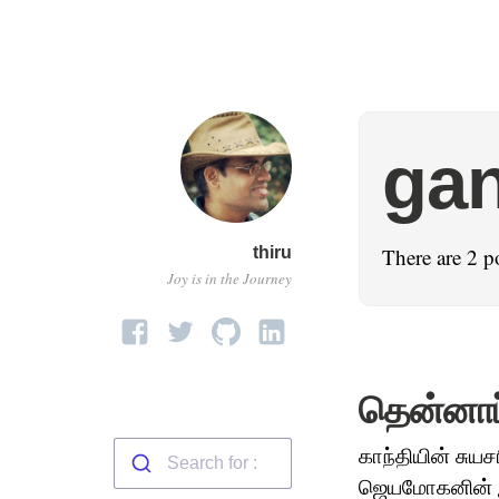
ga
thiru
There are 2 p
Joy is in the Journey
தென்னாப்
காந்தியின் சுய
ஜெயமோகனின் இன்