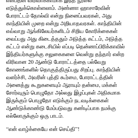
என்பதன் விரிவாக்காமாக இந்த நூலை
எடுத்துக்கொள்ளலாம். அண்ணா ஹாசாரேவின்
போராட்டம் தோல்வி என்று நினைப்பவரகள், அது
காந்தியின் முறை என்று அறியாதவரகள். காந்தியின்
எவ்வாறு ஆங்கிலேயர்களிடம் சிறிய கோரிக்கைகள்
வைப்பது அது கிடைத்ததும் அடுத்த கட்டம், அடுத்த
கட்டம் என்று கடைசியில் எப்படி தென்னாப்பிரிக்காவில்
இந்தியர்களுக்கு சலுகைகளை வென்று தந்தார் என்ற
விரிவான 20 ஆண்டு போராட்டத்தை பல்வேறு
கோணங்களில் தொகுத்திருப்பது சிறப்பு. காந்தியின்
வளர்ச்சி, அவரின் புத்தி கூர்மை, போராட்டத்தின்
அனைத்து கூறுகளையும் ஆராயும் தன்மை, மக்கள்
சோர்வுரும் பொழுதோ அல்லது இழப்புகள் அதிகமாக
இருக்கும் பொழுதோ எடுக்கும் நடவடிக்கைகள்
ஆண்டுக்காண்டு மேம்படுவது கண்டிப்பாக நமக்கு
எல்லோருக்கும் ஒரு பாடம்.
“என் வாழ்க்கையே என் செய்தி”!