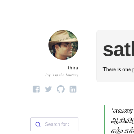
sat
thiru
There is one 
Joy is in the Journey
‘எவரை 
ஆகிவிட
சத்யாக்