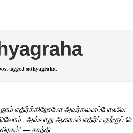
hyagraha
sathyagraha
post tagged
.
நாம் எதிர்க்கிறோமோ அவர்களைப்போலவே
ுவோம் , அவ்வாறு ஆகாமல் எதிர்ப்பதற்குப் ப
கிரகம்’ — காந்தி