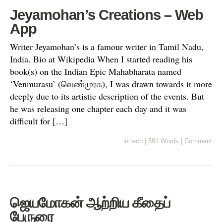
Jeyamohan’s Creations – Web
App
Writer Jeyamohan’s is a famour writer in Tamil Nadu,
India. Bio at Wikipedia When I started reading his
book(s) on the Indian Epic Mahabharata named
‘Venmurasu’ (வெண்முரசு), I was drawn towards it more
deeply due to its artistic description of the events. But
he was releasing one chapter each day and it was
difficult for […]
in
tech
|
581 Words
|
Comment
ஜெயமோகன் ஆற்றிய கீதைப்
பேருரை