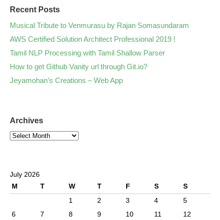
Recent Posts
Musical Tribute to Venmurasu by Rajan Somasundaram
AWS Certified Solution Architect Professional 2019 !
Tamil NLP Processing with Tamil Shallow Parser
How to get Github Vanity url through Git.io?
Jeyamohan’s Creations – Web App
Archives
July 2026
M
T
W
T
F
S
S
1
2
3
4
5
6
7
8
9
10
11
12