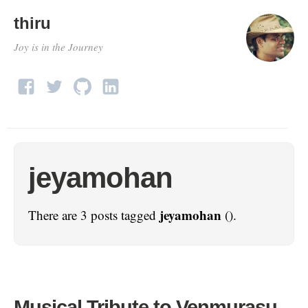
thiru
Joy is in the Journey
jeyamohan
jeyamohan
There are 3 posts tagged
().
Musical Tribute to Venmurasu