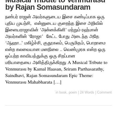
by Rajan Somasundaram
நண்பர் ராஜன் அவர்களுடைய இசை கண்டிப்பாக ஒரு
புதிய முயற்சி, என்னுடைய குறைந்த இசை அறிவில்
இளையராஜாவின் ‘அன்னக்கிளி’ மற்றும் ரஹ்மான்
அவர்களின் ‘ரோஜா’ கேட்ட போது அடைந்த அதே
‘ஆஹா..’ மகிழ்ச்சி, குதூகலம், பெருமிதம், பொறாமை
என்ற கலவையான மனநிலை .. வெண்முரசு என்ற ஒரு
ஒப்பற்ற காவியத்துக்கு ஒரு சிறப்பான
மரியாதையை அளித்திருக்கிறது A Musical Tribute to
Venmurasu by Kamal Haasan, Sriram Parthasarathy,
Saindhavi, Rajan Somasundaram Epic Theme:
Venmurasu Mahabharata […]
in
book
,
poem
|
24 Words
|
Comment