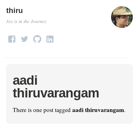
thiru
Joy is in the Journey
aadi
thiruvarangam
aadi thiruvarangam
There is one post tagged
.