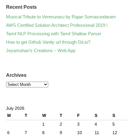
Recent Posts
Musical Tribute to Venmurasu by Rajan Somasundaram
AWS Certified Solution Architect Professional 2019 !
Tamil NLP Processing with Tamil Shallow Parser
How to get Github Vanity url through Git.io?
Jeyamohan’s Creations – Web App
Archives
July 2026
M
T
W
T
F
S
S
1
2
3
4
5
6
7
8
9
10
11
12